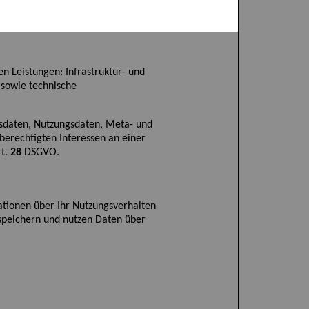
 Leistungen: Infrastruktur- und
 sowie technische
agsdaten, Nutzungsdaten, Meta- und
berechtigten Interessen an einer
rt.
28
DSGVO.
ationen über Ihr Nutzungsverhalten
speichern und nutzen Daten über