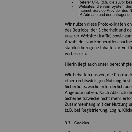
-
Referer U
RL
(d.h. die zuvor be
-
Websites, die vom System des 
-
Internet-Service-Provider des 
-
IP-Adresse und der anfragende
Wir nutzen diese Protokolldaten oh
des Betriebs, der Sicherheit und d
unserer Website (traffic) sowie zu
Anzahl der von Kooperationspartne
standortbezogene Inhalte zur Verf
verbessern.
Hierin liegt auch unser berechtigte
Wir behalten uns vor, die Protokol
einer rechtswidrigen Nutzung beste
Sicherheitszwecke erforderlich oder
Angebot
e
nutzen. Nach Abbruch des
Sicherheitszwecke nicht mehr erfo
Zusammenhang mit der Nutzung unse
(z.B. bei Registrierung, Login, Klick
3.3
Cookies