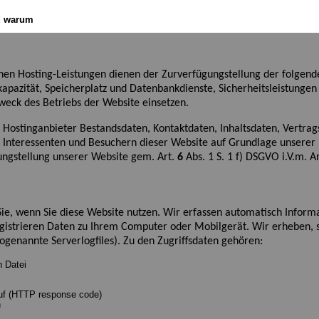
d warum
n Hosting-Leistungen dienen der Zurverfügungstellung der folgenden
apazität, Speicherplatz und Datenbankdienste, Sicherheitsleistungen
Zweck des Betriebs
der Website
einsetzen.
r Hostinganbieter Bestandsdaten, Kontaktdaten, Inhaltsdaten, Vertr
 Interessenten und Besuchern
dieser Website
auf Grundlage unserer 
ungstellung unser
er
Website
gem. Art.
6
Abs. 1
S. 1
f
)
DSGVO i.V.m. A
e, wenn Sie diese Website nutzen. Wir erfassen automatisch Inform
gistrieren Daten zu Ihrem Computer oder Mobilgerät. Wir erheben, 
sogenannte Serverlogfiles). Zu den Zugriffsdaten gehören
:
 Datei
ruf (HTTP response code)
n