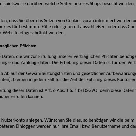
eispielsweise darüber, welche Seiten unseres Shops besucht wurden
llen, dass Sie über das Setzen von Cookies vorab informiert werden u
okies für bestimmte Fälle oder generell ausschließen, oder dass Coo
er Website eingeschränkt werden.
traglichen Pflichten
Daten, die wir zur Erfüllung unserer vertraglichen Pflichten benöti
ungs- und Zahlungsdaten. Die Erhebung dieser Daten ist für den Vertr
ch Ablauf der Gewährleistungsfristen und gesetzlicher Aufbewahrungs
nten), bleiben in jedem Fall für die Zeit der Führung dieses Kontos er
itung dieser Daten ist Art. 6 Abs. 1
S. 1
b
)
DSGVO, denn diese Daten w
nüber erfüllen können.
 Nutzerkonto anlegen. Wünschen Sie dies, so benötigen wir die beim
äteren Einloggen werden nur Ihre Email
bzw. Benutzername
und das