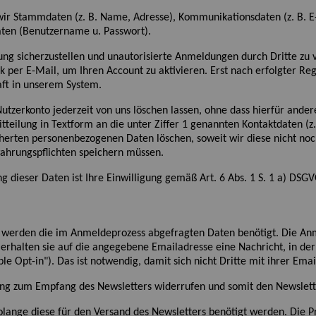
wir
Stammdaten (z. B. Name, Adresse), Kommunikationsdaten (z. B. E
ten (Benutzername u. Passwort).
sicherzustellen und unautorisierte Anmeldungen durch Dritte zu ve
nk per E-Mail, um Ihren Account zu aktivieren.
Erst n
ach erfolgter Reg
ft in unserem System.
utzerkonto jederzeit von uns löschen lassen, ohne dass hierfür ander
tteilung in Textform an die unter Ziffer 1 genannten Kontaktdaten (z.B
herten personenbezogenen Daten löschen, soweit wir diese nicht noc
ahrungspflichten speichern müssen.
g dieser Daten ist Ihre Einwilligung gem
äß
Art. 6 Abs. 1
S. 1
a
)
DSGV
 werden die im Anmeldeprozess abgefragten Daten benötigt. Die An
erhalten sie auf die angegebene Emailadresse eine Nachricht, in der
 Opt-in"). Das ist notwendig, damit sich nicht Dritte mit ihrer Em
igung zum Empfang des Newsletters widerrufen und somit den Newslett
lange diese für den Versand des Newsletters benötigt werden. Die 