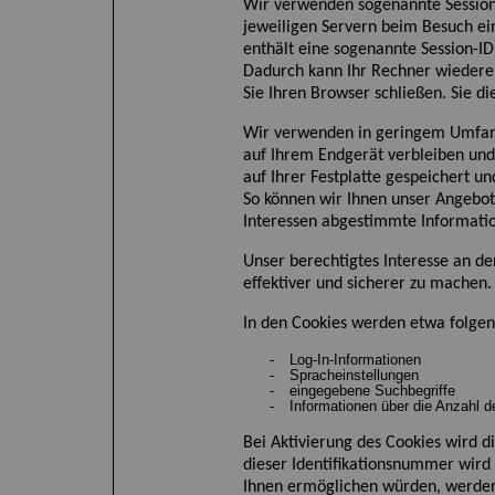
Wir verwenden sogenannte Session
jeweiligen Servern beim Besuch ein
enthält
eine sogenannte Session-ID
Dadurch kann
I
hr Rechner wiedere
Sie Ihren Browser schließen. Sie d
Wir verwenden in geringem Umfang 
auf Ihrem Endgerät verbleiben un
auf Ihrer Festplatte gespeichert u
So können wir Ihnen unser Angebot 
Interessen abgestimmte Informatio
Unser berechtigtes Interesse an de
effektiver und sicherer zu machen.
In den Cookies werden etwa folgen
-
Log-In-Informationen
-
Spracheinstellungen
-
eingegebene Suchbegriffe
-
Informationen über die Anzahl d
Bei Aktivierung des Cookies wird 
dieser Identifikationsnummer wird
Ihnen ermöglichen würde
n
, werden