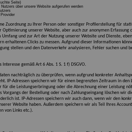
suchte Seite)
Nutzers über unsere Website aufgerufen werden
Nutzers
 Provider
ne Zuordnung zu Ihrer Person oder sonstiger Profilerstellung für st
er Optimierung unsere
r
Website
, aber auch zur anonymen Erfassung 
m
Umfang und zur Art der Nutzung unserer Website und Dienste, ebe
rn erhaltenen Clicks zu messen. Aufgrund dieser Informationen könne
ügung stellen und den Datenverkehr analysieren, Fehler suchen und 
s Interesse gemäß Art 6 Abs. 1 S. 1 f) DSGVO.
ldaten nachträglich zu überprüfen, wenn aufgrund konkreter Anhaltsp
ht. IP-Adressen speichern wir für einen begrenzten Zeitraum in den L
 für die Leistungserbringung oder die Abrechnung einer Leistung nötig
 Vorgangs der Bestellung oder nach Zahlungseingang löschen wir die
rderlich
ist
. IP-Adressen speichern wir auch dann, wenn wir den konkr
rer Website haben. Außerdem speichern wir als Teil Ihres Accounts
en von Links etc.).