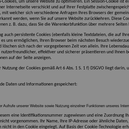
-Cookies, um unser
e
Website
zu optimieren. Ein Session-Cookie ist e
er Internetseite verschickt und auf Ihrer Festplatte zwischengespeich
, mit welcher sich verschiedene Anfragen Ihres Browsers
der gemein
rkannt werden, wenn Sie auf unsere Website zurückkehren. Diese Co
ienen z. B. dazu, dass Sie die Warenkorbfunktion über mehrere Seite
auch persistente Cookies (ebenfalls kleine Textdateien, die auf Ih
d es uns ermöglichen, Ihren Browser beim nächsten Besuch wiederzu
nd löschen sich nach der vorgegebenen Zeit von allein. Ihre Lebensda
nutzerfreundlicher, effektiver und sicherer präsentieren
und
Ihnen b
nen auf der Seite anzeigen.
r Nutzung der Cookies gemäß Art 6 Abs. 1 S. 1 f) DSGVO liegt darin, 
de Daten und Informationen gespeichert:
er Aufrufe unserer Website sowie Nutzung einzelner Funktionen unseres Interne
diesem eine Identifikationsnummer zugewiesen und eine Zuordnung 
 nicht vorgenommen. Ihr Name, Ihre IP-Adresse oder ähnliche Daten,
 nicht in den Cookie eingelegt. Auf Basis der Cookie-Technologie erha