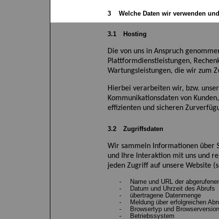
3
Welche Daten wir verwenden un
3.1
Hosting
Die von uns in Anspruch genommene
Plattformdienstleistungen, Rechenk
Wartungsleistungen, die wir zum 
Hierbei verarbeiten wir, bzw. unse
Kommunikationsdaten von Kunden,
effizienten und sicheren Zurverfüg
3.2
Zugriffsdaten
Wir sammeln Informationen über Si
und Ihre Interaktion mit
uns und
re
jeden Zugriff auf unser
e
Website
(
-
Name und URL der abgerufenen
-
Datum und Uhrzeit des Abrufs
-
übertragene Datenmenge
-
Meldung über erfolgreichen Ab
-
Browsertyp und Browserversio
-
Betriebssystem