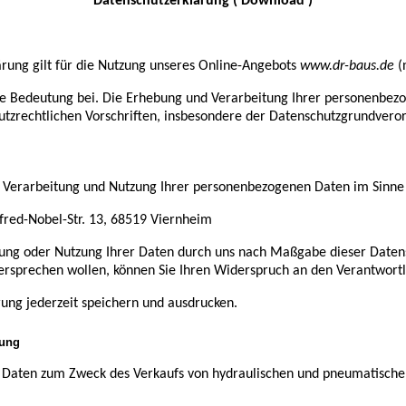
Datenschutzerklärung
( Download )
rung gilt für die Nutzung
unseres Online-Angebots
www.dr-baus.de
(
 Bedeutung bei. Die Erhebung und Verarbeitung Ihrer personenbezo
utzrechtlichen Vorschriften, insbesondere der Datenschutzgrundver
 Verarbeitung und Nutzung Ihrer
p
ersonenbezogenen Daten im Sinn
fred-Nobel-Str. 13, 68519 Viernheim
itung oder Nutzung Ihrer Daten durch uns nach Maßgabe dieser Dat
rsprechen wollen, können Sie Ihren Widerspruch
an den Verantwortl
rung jederzeit speichern und ausdrucken.
tung
 Daten zum Zweck
des Verkaufs von hydraulischen und pneumatisch